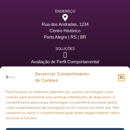
ENDEREÇO
Rua dos Andradas, 1234
Centro Histórico
Porto Alegre | RS | BR
SOLUÇÕES
Avaliação de Perfil Comportamental
Mentoria de Carreira
Gerenciar Consentimento
Mentoria Educacional
de Cookies
Recrutamento e Seleção
Para fornecer as melhores experiências, usamos tecnologias como
CONTATOS
cookies para armazenar e/ou acessar informações do dispositivo. O
consentimento para essas tecnologias nos permitirá processar dados
Contato: (51)99497-3187
como comportamento de navegação ou IDs exclusivos neste site. Não
consentir ou retirar o consentimento pode afetar negativamente certos
recursos e funções.
E-mail: pma@pmaconsultoriarh.com.br